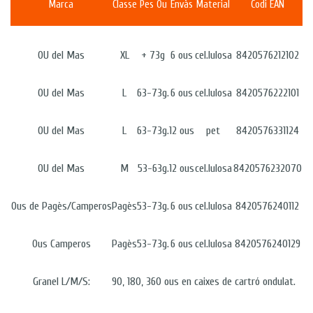
Marca
Classe
Pes Ou
Envàs
Material
Codi EAN
OU del Mas
XL
+ 73g
6 ous
cel.lulosa
8420576212102
OU del Mas
L
63-73g.
6 ous
cel.lulosa
8420576222101
OU del Mas
L
63-73g.
12 ous
pet
8420576331124
OU del Mas
M
53-63g.
12 ous
cel.lulosa
8420576232070
Ous de Pagès/Camperos
Pagès
53-73g.
6 ous
cel.lulosa
8420576240112
Ous Camperos
Pagès
53-73g.
6 ous
cel.lulosa
8420576240129
Granel L/M/S:
90, 180, 360 ous en caixes de cartró ondulat.