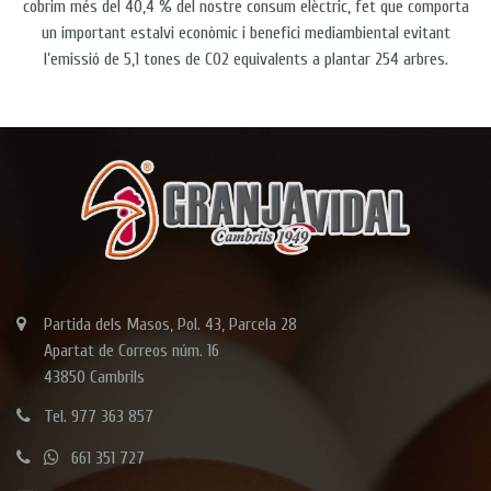
cobrim més del 40,4 % del nostre consum elèctric, fet que comporta
un important estalvi econòmic i benefici mediambiental evitant
l’emissió de 5,1 tones de CO2 equivalents a plantar 254 arbres.
Partida dels Masos, Pol. 43, Parcela 28
Apartat de Correos núm. 16
43850 Cambrils
Tel. 977 363 857
661 351 727